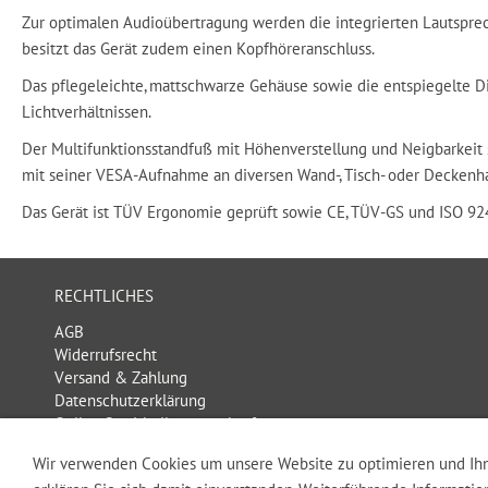
Zur optimalen Audioübertragung werden die integrierten Lautsprec
besitzt das Gerät zudem einen Kopfhöreranschluss.
Das pflegeleichte, mattschwarze Gehäuse sowie die entspiegelte D
Lichtverhältnissen.
Der Multifunktionsstandfuß mit Höhenverstellung und Neigbarkeit 
mit seiner VESA-Aufnahme an diversen Wand-, Tisch- oder Deckenha
Das Gerät ist TÜV Ergonomie geprüft sowie CE, TÜV-GS und ISO 9241
RECHTLICHES
AGB
Widerrufsrecht
Versand & Zahlung
Datenschutzerklärung
Online Streitbeilegungsplattform
Haftungsauschluss
Wir verwenden Cookies um unsere Website zu optimieren und Ih
Impressum