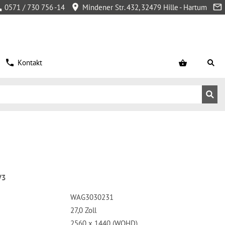
0571 / 730 756 -14
Mindener Str. 432, 32479 Hille - Hartum
Kontakt
V3
WAG3030231
27,0 Zoll
2560 x 1440 (WQHD)