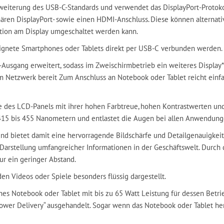
weiterung des USB-C-Standards und verwendet das DisplayPort-Protokol
nären DisplayPort- sowie einen HDMI-Anschluss. Diese können alternat
tion am Display umgeschaltet werden kann.
ignete Smartphones oder Tablets direkt per USB-C verbunden werden.
Ausgang erweitert, sodass im Zweischirmbetrieb ein weiteres Display* 
um Netzwerk bereit Zum Anschluss an Notebook oder Tablet reicht einf
ie des LCD-Panels mit ihrer hohen Farbtreue, hohen Kontrastwerten un
n 415 bis 455 Nanometern und entlastet die Augen bei allen Anwendung
nd bietet damit eine hervorragende Bildschärfe und Detailgenauigkeit.
rstellung umfangreicher Informationen in der Geschäftswelt. Durch di
ur ein geringer Abstand.
n Videos oder Spiele besonders flüssig dargestellt.
nes Notebook oder Tablet mit bis zu 65 Watt Leistung für dessen Betri
er Delivery“ ausgehandelt. Sogar wenn das Notebook oder Tablet heru