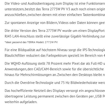
Die Video- und Audioübertragung zum Display ist eine Funktionser
unterstützen, besitzt das Terra 2775W PV V3 auch noch einen origi
anzuschließen, zwischen denen mit einer einfachen Tastenkombina
Zur spontanen Anzeige von Bildern, Videos oder Daten können gee
Die dritte Version des Terra 2775W PV wurde um einen DisplayPort-
RJ45 LAN-Anschluss stellt eine zuverlässige Gigabit-Verbindung z
*Ideal passend das TERRA Modell 2772W PV.
Für eine Bildqualität auf höchstem Niveau sorgt die IPS-Technolog
Blaulichtfilter reduziert das Farbspektrum speziell im Bereich vo
Die WQHD-Auflösung stellt 78 Prozent mehr Pixel dar als Full-HD u
Anwendungen, den CAD/CAM-Bereich sowie für die übersichtliche Da
hinaus für Mehrschirmlösungen an. Zwischen den Desktops bleibt n
Durch die Overdrive-Technologie und 75 Hz Bildwiederholrate werde
Das hocheffiziente Netzteil des Displays versorgt ein angeschlosse
übertragene Leistung permanent zwischen den Geräten per „USB Pow
weiterhin aufgeladen.