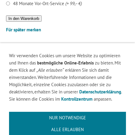
48 Monate Vor-Ort-Service
(+ 99,– €)
In den Warenkorb
Für später merken
Wir verwenden Cookies um unsere Website zu optimieren
und Ihnen das
bestmögliche Online-Erlebnis
zu bieten. Mit
RECHTLICHES
dem Klick auf
„Alle erlauben“
erklären Sie sich damit
AGB
einverstanden. Weiterführende Informationen und die
Widerrufsrecht
Möglichkeit, einzelne Cookies zuzulassen oder sie zu
Versand & Zahlung
deaktivieren, erhalten Sie in unserer
Datenschutzerklärung
.
Datenschutzerklärung
Sie können die Cookies im
Kontrollzentrum
anpassen.
Online Streitbeilegungsplattform
Haftungsauschluss
Impressum
NUR NOTWENDIGE
0571 / 730 756 -14
Mindener Str. 432, 32479
ALLE ERLAUBEN
Hille - Hartum